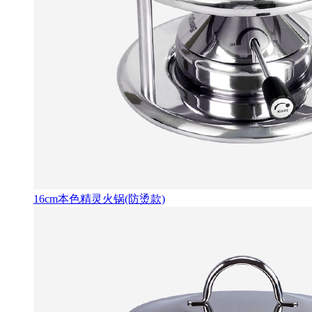
16cm本色精灵火锅(防烫款)