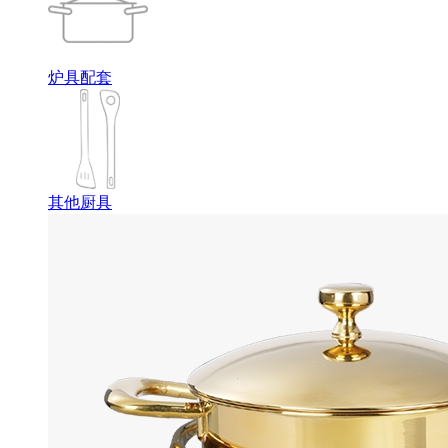
炉具配套
其他厨具